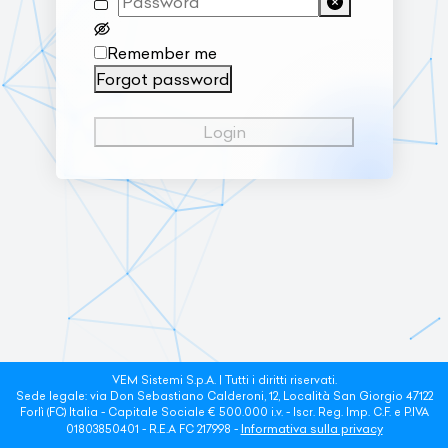
Remember me
Forgot password
Login
VEM Sistemi S.p.A. | Tutti i diritti riservati.
Sede legale: via Don Sebastiano Calderoni, 12, Località San Giorgio 47122
Forlì (FC) Italia - Capitale Sociale € 500.000 i.v. - Iscr. Reg. Imp. C.F. e P.IVA
Informativa sulla privacy
01803850401 - R.E.A FC 217998 -